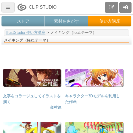
CLIP STUDIO
ストア
素材をさがす
使い方講座
IllustStudio 使い方講座
>
メイキング（feat.テーマ）
メイキング（feat.テーマ）
文字をコラージュしてイラストを
キャラクター3Dモデルを利用し
描く
た作画
金村連