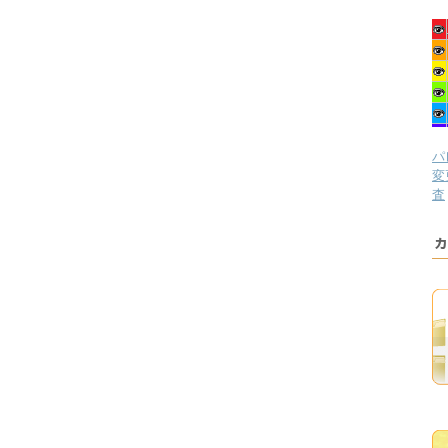
パ
変
査