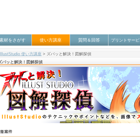
素材をさがす
使い方講座
質問＆回答
プリントサービ
IllustStudio 使い方講座
>
ズバッと解決！図解探偵
ズバッと解決！図解探偵