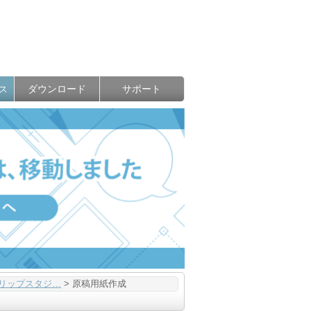
ダウンロード
サポート
ス
リップスタジ…
>
原稿用紙作成