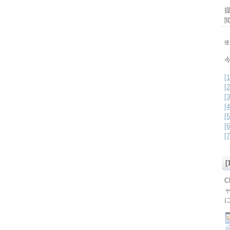
提
閲
使
[
[
[
[
[
[
C