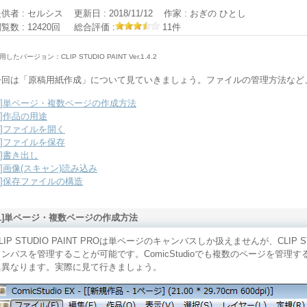
供者 : セルシス
更新日 :
2018/11/12
作家 :
おぎの ひとし
覧数 : 12420回
総合評価 :
11件
用したバージョン：CLIP STUDIO PAINT Ver.1.4.2
今回は「原稿用紙作成」について見ていきましょう。ファイルの管理方法など
[1]単ページ・複数ページの作成方法
2]作品の用途
3]ファイルを開く
4]ファイルを保存
5]書き出し
6]画像(スキャン)読み込み
7]保存ファイルの構造
[1]単ページ・複数ページの作成方法
LIP STUDIO PAINT PROは単ページのキャンバスしか扱えませんが、CLIP 
ャンバスを管理することが可能です。ComicStudioでも複数のページを管
に異なります。実際に見て行きましょう。