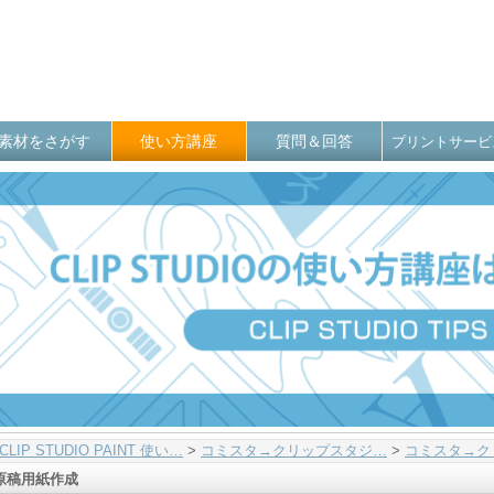
素材をさがす
使い方講座
質問＆回答
プリントサービ
CLIP STUDIO PAINT 使い…
>
コミスタ→クリップスタジ…
>
コミスタ→ク
原稿用紙作成