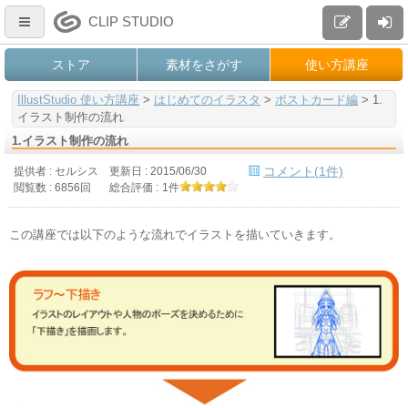
CLIP STUDIO
ストア
素材をさがす
使い方講座
IllustStudio 使い方講座
>
はじめてのイラスタ
>
ポストカード編
>
1.
イラスト制作の流れ
1.イラスト制作の流れ
コメント(1件)
提供者 : セルシス
更新日 :
2015/06/30
閲覧数 : 6856回
総合評価 :
1件
この講座では以下のような流れでイラストを描いていきます。