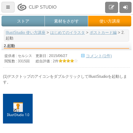
CLIP STUDIO
ストア
素材をさがす
使い方講座
IllustStudio 使い方講座
>
はじめてのイラスタ
>
ポストカード編
>
2.
起動
2.起動
コメント(1件)
提供者 : セルシス
更新日 :
2015/06/27
閲覧数 : 3315回
総合評価 :
2件
(1)デスクトップのアイコンをダブルクリックしてIllustStudioを起動しま
す。