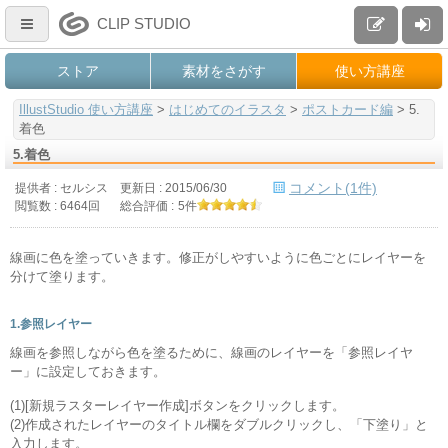
CLIP STUDIO
ストア
素材をさがす
使い方講座
IllustStudio 使い方講座
>
はじめてのイラスタ
>
ポストカード編
>
5.
着色
5.着色
コメント(1件)
提供者 : セルシス
更新日 :
2015/06/30
閲覧数 : 6464回
総合評価 :
5件
線画に色を塗っていきます。修正がしやすいように色ごとにレイヤーを
分けて塗ります。
1.参照レイヤー
線画を参照しながら色を塗るために、線画のレイヤーを「参照レイヤ
ー」に設定しておきます。
(1)[新規ラスターレイヤー作成]ボタンをクリックします。
(2)作成されたレイヤーのタイトル欄をダブルクリックし、「下塗り」と
入力します。