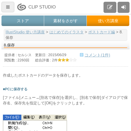
CLIP STUDIO
ストア
素材をさがす
使い方講座
IllustStudio 使い方講座
>
はじめてのイラスタ
>
ポストカード編
>
8.
保存
8.保存
コメント(1件)
提供者 : セルシス
更新日 :
2015/06/29
閲覧数 : 2260回
総合評価 :
2件
作成したポストカードのデータを保存します。
■PCに保存する
[ファイル]メニュー→[別名で保存]を選択し、[別名で保存]ダイアログで保
存名、保存先を指定して[OK]をクリックします。