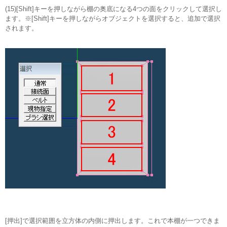
(15)[Shift]キーを押しながら棚の奥底になる4つの面をクリックして選択し
ます。※[Shift]キーを押しながらオブジェクトを選択すると、追加で選択
されます。
[押出]で選択範囲を立方体の内側に押出します。これで本棚が一つできま