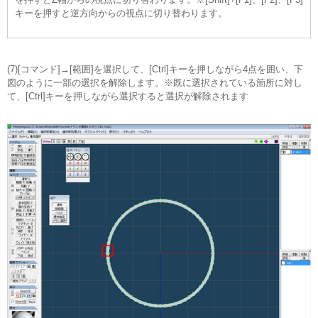
キーを押すと逆方向からの視点に切り替わります。
(7)[コマンド]→[範囲]を選択して、[Ctrl]キーを押しながら4点を囲い、下
図のように一部の選択を解除します。※既に選択されている箇所に対し
て、[Ctrl]キーを押しながら選択すると選択が解除されます