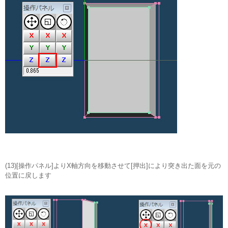
(13)[操作パネル]よりX軸方向を移動させて[押出]により突き出た面を元の
位置に戻します