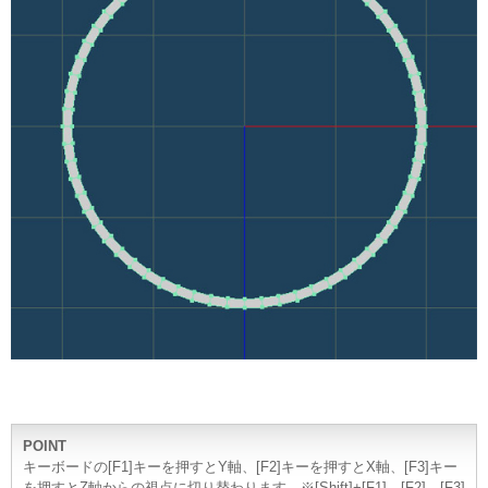
POINT
キーボードの[F1]キーを押すとY軸、[F2]キーを押すとX軸、[F3]キー
を押すとZ軸からの視点に切り替わります。※[Shift]+[F1]、[F2]、[F3]