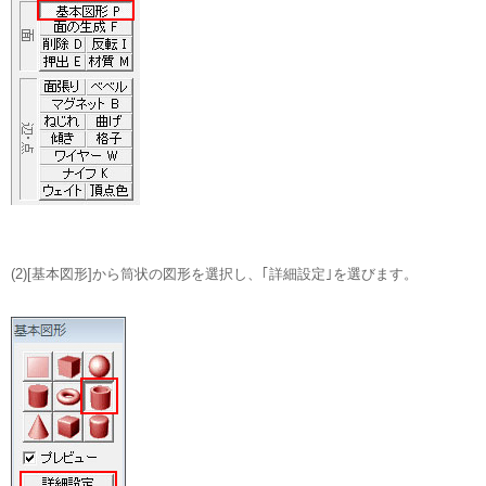
(2)[基本図形]から筒状の図形を選択し、｢詳細設定｣を選びます。