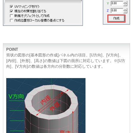
POINT
筒状の図形の[基本図形の作成]パネル内の項目、[U方向]、[V方向]、
[内径]、[外形]、[高さ]の数値は下図の箇所に対応しています。※[U方
向]、[V方向]の数値は各方向の分割数に対応しています。