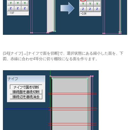
(14)[ナイフ]→[ナイフで面を切断]で、選択状態にある縮小した面を、下
図、赤線に合わせ4等分に切り棚段になる面を作ります。