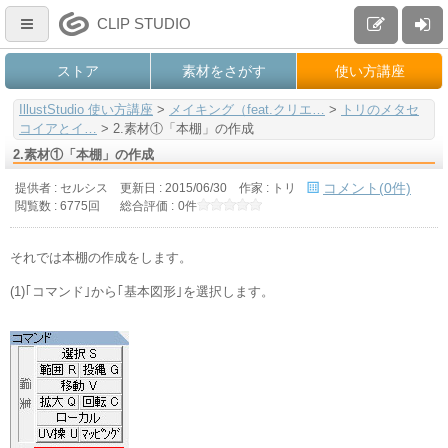
CLIP STUDIO
ストア
素材をさがす
使い方講座
IllustStudio 使い方講座
>
メイキング（feat.クリエ…
>
トリのメタセ
コイアとイ…
>
2.素材①「本棚」の作成
2.素材①「本棚」の作成
コメント(0件)
提供者 : セルシス
更新日 :
2015/06/30
作家 :
トリ
閲覧数 : 6775回
総合評価 :
0件
それでは本棚の作成をします。
(1)｢コマンド｣から｢基本図形｣を選択します。