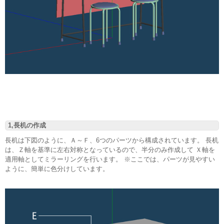
1,長机の作成
長机は下図のように、Ａ～Ｆ、6つのパーツから構成されています。 長机
は、Ｚ軸を基準に左右対称となっているので、半分のみ作成して Ｘ軸を
適用軸としてミラーリングを行います。 ※ここでは、パーツが見やすい
ように、簡単に色分けしています。