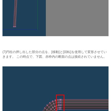
(7)円柱の押し出した部分の点を、[移動]と[回転]を使用して変形させてい
きます。 この時点で、下図、赤枠内の断面の点は接続されていません。