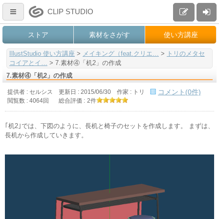
CLIP STUDIO
ストア
素材をさがす
使い方講座
IllustStudio 使い方講座
>
メイキング（feat.クリエ…
>
トリのメタセ
コイアとイ…
>
7.素材④「机2」の作成
7.素材④「机2」の作成
コメント(0件)
提供者 : セルシス
更新日 :
2015/06/30
作家 :
トリ
閲覧数 : 4064回
総合評価 :
2件
｢机2｣では、下図のように、長机と椅子のセットを作成します。 まずは、
長机から作成していきます。