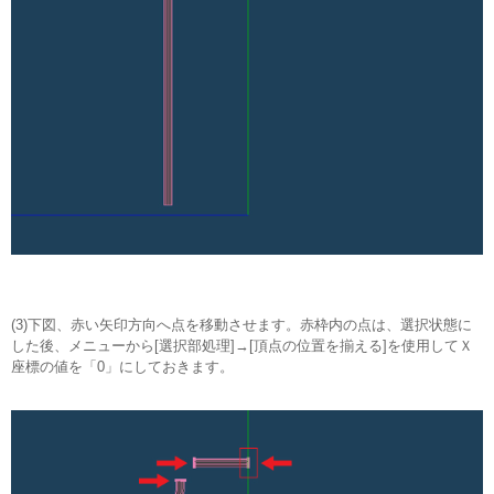
(3)下図、赤い矢印方向へ点を移動させます。赤枠内の点は、選択状態に
した後、メニューから[選択部処理]→[頂点の位置を揃える]を使用してＸ
座標の値を「0」にしておきます。