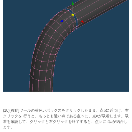
(10)[移動]ツールの黄色いボックスをクリックしたまま、点bに近づけ、右
クリックを 行うと、もっとも近い点である点ｂに、点aが吸着します。吸
着を確認して、クリックと右クリックを終了すると、点ｂに点aが結合し
ます。