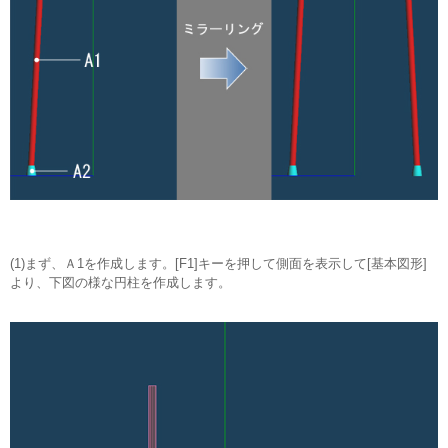
(1)まず、Ａ1を作成します。[F1]キーを押して側面を表示して[基本図形]
より、下図の様な円柱を作成します。