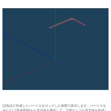
(1)先ほど作成したパーツＡをロックした状態で表示します。パーツＡを
あたりに[基本図形]から直方体を選択して、下図のような直方体を作成し