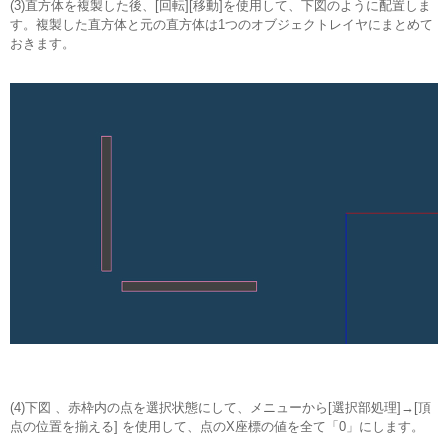
(3)直方体を複製した後、[回転][移動]を使用して、下図のように配置しま
す。複製した直方体と元の直方体は1つのオブジェクトレイヤにまとめて
おきます。
(4)下図 、赤枠内の点を選択状態にして、メニューから[選択部処理]→[頂
点の位置を揃える] を使用して、点のX座標の値を全て「0」にします。