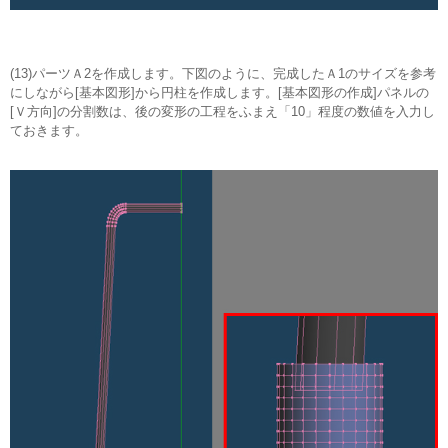
(13)パーツＡ2を作成します。下図のように、完成したＡ1のサイズを参考
にしながら[基本図形]から円柱を作成します。[基本図形の作成]パネルの
[Ｖ方向]の分割数は、後の変形の工程をふまえ「10」程度の数値を入力し
ておきます。