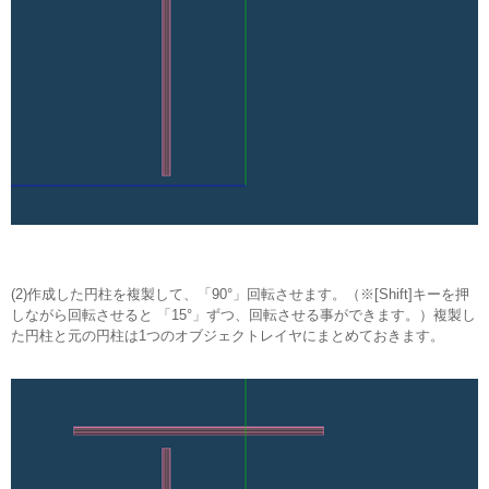
(2)作成した円柱を複製して、「90°」回転させます。（※[Shift]キーを押
しながら回転させると 「15°」ずつ、回転させる事ができます。）複製し
た円柱と元の円柱は1つのオブジェクトレイヤにまとめておきます。