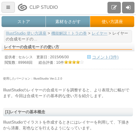
CLIP STUDIO
ストア
素材をさがす
使い方講座
IllustStudio 使い方講座
>
機能解説！トラの巻
>
レイヤー
>
レイヤー
の合成モードの…
レイヤーの合成モードの使い方
コメント(3件)
提供者 : セルシス
更新日 :
2015/06/30
閲覧数 : 89968回
総合評価 :
10件
使用したバージョン：IllustStudio Ver.1.2.0
IllustStudioのレイヤーの合成モードを調整すると、より表現力に幅がで
ます。今回は合成モードの基本的な使い方を紹介します。
[1]レイヤーの基本概念
IllustStudioでイラストを作成するときにはレイヤーを利用して、下描き
から清書、彩色などを行えるようになっています。