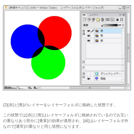
(2)[赤]と[青]のレイヤーをレイヤーフォルダに格納した状態です。
この状態では[赤]と[青]はレイヤーフォルダに格納されているのでお互い
の重なりあう部分に[乗算]の効果が適用され、[緑]はレイヤーフォルダ外
なので[通常]の重なりと同じ状態になります。