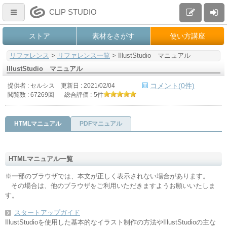
CLIP STUDIO
ストア
素材をさがす
使い方講座
リファレンス
>
リファレンス一覧
>
IllustStudio マニュアル
IllustStudio マニュアル
コメント(0件)
提供者 : セルシス
更新日 :
2021/02/04
閲覧数 : 67269回
総合評価 :
5件
HTMLマニュアル
PDFマニュアル
HTMLマニュアル一覧
※一部のブラウザでは、本文が正しく表示されない場合があります。
その場合は、他のブラウザをご利用いただきますようお願いいたしま
す。
スタートアップガイド
IllustStudioを使用した基本的なイラスト制作の方法やIllustStudioの主な