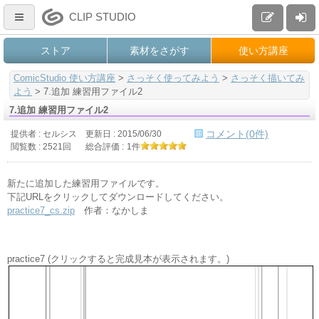
CLIP STUDIO
ストア
素材をさがす
使い方講座
ComicStudio 使い方講座
>
さっそく使ってみよう
>
さっそく描いてみ
よう
>
7.追加 練習用ファイル2
7.追加 練習用ファイル2
コメント(0件)
提供者 : セルシス
更新日 :
2015/06/30
閲覧数 : 2521回
総合評価 :
1件
新たに追加した練習用ファイルです。
下記URLをクリックしてダウンロードしてください。
practice7_cs.zip
作者：なかしま
practice7 (クリックすると完成見本が表示されます。)