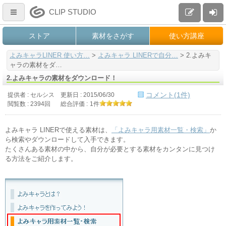
CLIP STUDIO
ストア
素材をさがす
使い方講座
よみキャラLINER 使い方…
>
よみキャラ LINERで自分…
>
2.よみキ
ャラの素材をダ…
2.よみキャラの素材をダウンロード！
コメント(1件)
提供者 : セルシス
更新日 :
2015/06/30
閲覧数 : 2394回
総合評価 :
1件
よみキャラ LINERで使える素材は、
「よみキャラ用素材一覧・検索」
か
ら検索やダウンロードして入手できます。
たくさんある素材の中から、自分が必要とする素材をカンタンに見つけ
る方法をご紹介します。