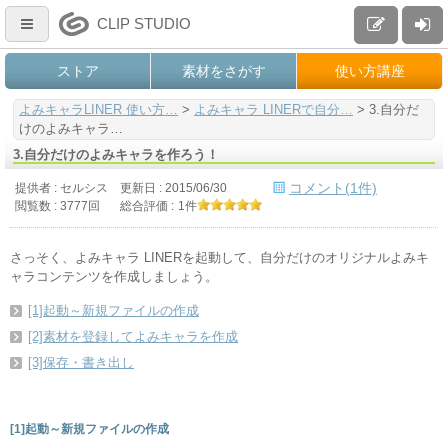
CLIP STUDIO
ストア
素材をさがす
使い方講座
よみキャラLINER 使い方…
>
よみキャラ LINERで自分…
>
3.自分だ
けのよみキャラ…
3.自分だけのよみキャラを作ろう！
コメント(1件)
提供者 : セルシス
更新日 :
2015/06/30
閲覧数 : 3777回
総合評価 :
1件
さっそく、よみキャラ LINERを起動して、自分だけのオリジナルよみキ
ャラコンテンツを作成しましょう。
[1]起動～新規ファイルの作成
[2]素材を登録してよみキャラを作成
[3]保存・書き出し
[1]起動～新規ファイルの作成