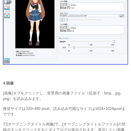
4.画像
[画像]タブをクリックし、背景用の画像ファイル（拡張子：bmp、jpg、
png）を読み込みます。
推奨サイズは320×480 pixel、読み込み可能なサイズは1024×1024pixelま
でです。
①[オープニングタイトル画像]で、[オープニングタイトルファイル]の登
録ボタンをクリックするとダイアログが表示されます。表示したい画像