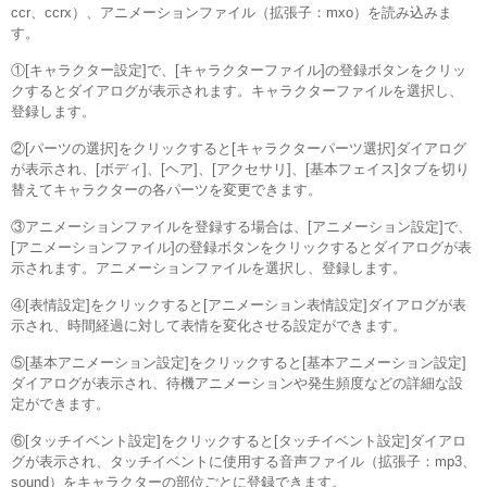
ccr、ccrx）、アニメーションファイル（拡張子：mxo）を読み込みま
す。
①[キャラクター設定]で、[キャラクターファイル]の登録ボタンをクリッ
クするとダイアログが表示されます。キャラクターファイルを選択し、
登録します。
②[パーツの選択]をクリックすると[キャラクターパーツ選択]ダイアログ
が表示され、[ボディ]、[ヘア]、[アクセサリ]、[基本フェイス]タブを切り
替えてキャラクターの各パーツを変更できます。
③アニメーションファイルを登録する場合は、[アニメーション設定]で、
[アニメーションファイル]の登録ボタンをクリックするとダイアログが表
示されます。アニメーションファイルを選択し、登録します。
④[表情設定]をクリックすると[アニメーション表情設定]ダイアログが表
示され、時間経過に対して表情を変化させる設定ができます。
⑤[基本アニメーション設定]をクリックすると[基本アニメーション設定]
ダイアログが表示され、待機アニメーションや発生頻度などの詳細な設
定ができます。
⑥[タッチイベント設定]をクリックすると[タッチイベント設定]ダイアロ
グが表示され、タッチイベントに使用する音声ファイル（拡張子：mp3、
sound）をキャラクターの部位ごとに登録できます。