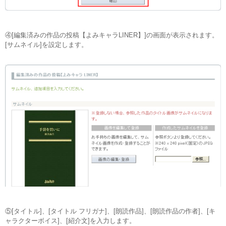
④[編集済みの作品の投稿【よみキャラLINER】]の画面が表示されます。
[サムネイル]を設定します。
⑤[タイトル]、[タイトル フリガナ]、[朗読作品]、[朗読作品の作者]、[キ
ャラクターボイス]、[紹介文]を入力します。