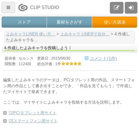
CLIP STUDIO
ストア
素材をさがす
使い方講座
よみキャラLINER 使い方…
>
よみキャラ LINERで自分…
>
4.作成し
たよみキャラを…
4.作成したよみキャラを投稿しよう！
コメント(1件)
提供者 : セルシス
更新日 :
2015/06/30
閲覧数 : 1124回
総合評価 :
1件
編集したよみキャラのデータは、PC/タブレット用の作品、スマートフォ
ン用の作品として書き出すことができ、「作品を見てもらう」で作成し
たマイサイトで発表できます。
ここでは、マイサイトによみキャラを投稿する方法を説明します。
[1]PC/タブレット用サイト
[2]スマートフォン用サイト