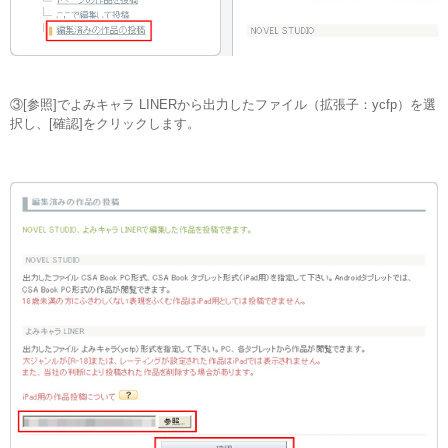
③[参照]でよみキャラ LINERから出力したファイル（拡張子：ycfp）を選
択し、[確認]をクリックします。