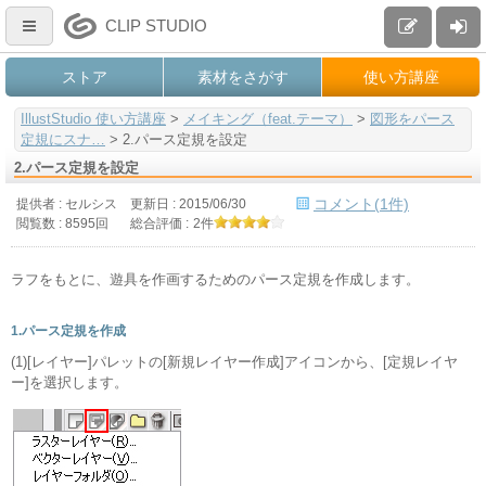
CLIP STUDIO
ストア
素材をさがす
使い方講座
IllustStudio 使い方講座
>
メイキング（feat.テーマ）
>
図形をパース
定規にスナ…
>
2.パース定規を設定
2.パース定規を設定
コメント(1件)
提供者 : セルシス
更新日 :
2015/06/30
閲覧数 : 8595回
総合評価 :
2件
ラフをもとに、遊具を作画するためのパース定規を作成します。
1.パース定規を作成
(1)[レイヤー]パレットの[新規レイヤー作成]アイコンから、[定規レイヤ
ー]を選択します。