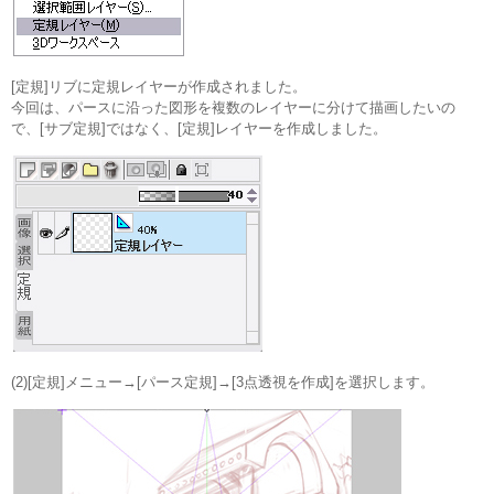
[定規]リブに定規レイヤーが作成されました。
今回は、パースに沿った図形を複数のレイヤーに分けて描画したいの
で、[サブ定規]ではなく、[定規]レイヤーを作成しました。
(2)[定規]メニュー→[パース定規]→[3点透視を作成]を選択します。