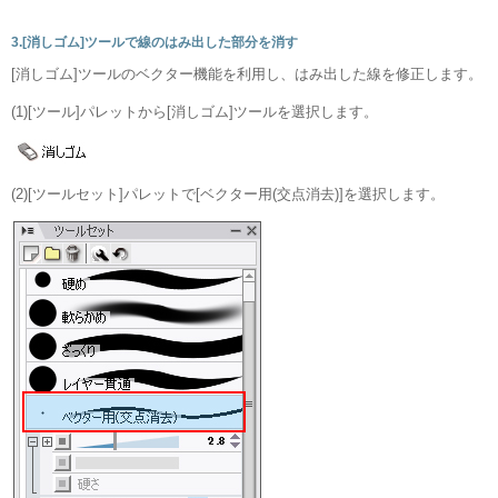
3.[消しゴム]ツールで線のはみ出した部分を消す
[消しゴム]ツールのベクター機能を利用し、はみ出した線を修正します。
(1)[ツール]パレットから[消しゴム]ツールを選択します。
(2)[ツールセット]パレットで[ベクター用(交点消去)]を選択します。