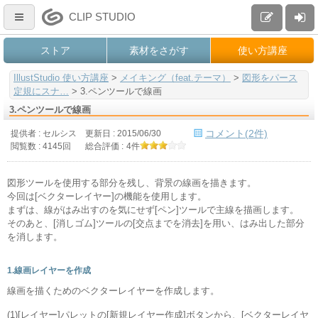
CLIP STUDIO
ストア
素材をさがす
使い方講座
IllustStudio 使い方講座
>
メイキング（feat.テーマ）
>
図形をパース
定規にスナ…
>
3.ペンツールで線画
3.ペンツールで線画
コメント(2件)
提供者 : セルシス
更新日 :
2015/06/30
閲覧数 : 4145回
総合評価 :
4件
図形ツールを使用する部分を残し、背景の線画を描きます。
今回は[ベクターレイヤー]の機能を使用します。
まずは、線がはみ出すのを気にせず[ペン]ツールで主線を描画します。
そのあと、[消しゴム]ツールの[交点までを消去]を用い、はみ出した部分
を消します。
1.線画レイヤーを作成
線画を描くためのベクターレイヤーを作成します。
(1)[レイヤー]パレットの[新規レイヤー作成]ボタンから、[ベクターレイヤ