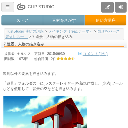
CLIP STUDIO
ストア
素材をさがす
使い方講座
IllustStudio 使い方講座
>
メイキング（feat.テーマ）
>
図形をパース
定規にスナ…
>
7.遠景、人物の描き込み
7.遠景、人物の描き込み
コメント(1件)
提供者 : セルシス
更新日 :
2015/06/30
閲覧数 : 1973回
総合評価 :
2件
遊具以外の要素を描き込みます。
「遊具」フォルダの下に[ラスターレイヤー]を新規作成し、[水彩]ツール
などを使用して、背景の空などを描き込みます。